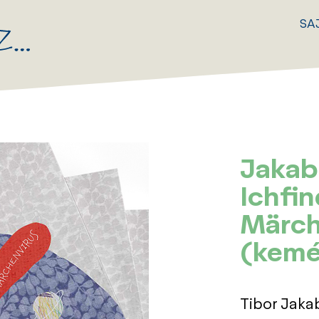
SA
Jakab
Ichfin
Märch
(kemé
Tibor Jakab