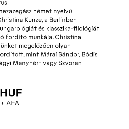
rus
mezazegész német nyelvű
hristina Kunze, a Berlinben
hungarológiát és klasszika-filológiát
ló fordító munkája. Christina
ünket megelőzően olyan
ordított, mint Márai Sándor, Bódis
alágyi Menyhért vagy Szvoren
 HUF
 + ÁFA