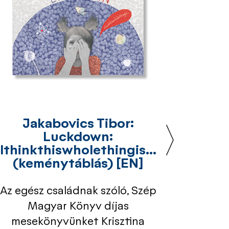
Jakabovics Tibor:
Luckdown:
Tib
Ithinkthiswholethingis...
Szer
(keménytáblás) [EN]
Az egész családnak szóló, Szép
Sc
Magyar Könyv díjas
előadá
mesekönyvünket Krisztina