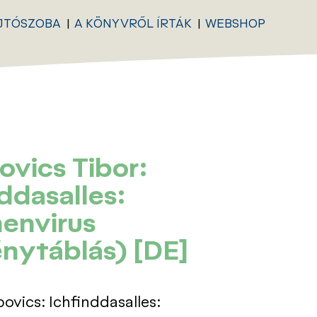
JTÓSZOBA
A KÖNYVRŐL ÍRTÁK
WEBSHOP
ovics Tibor:
ddasalles:
envirus
nytáblás) [DE]
ovics: Ichfinddasalles: