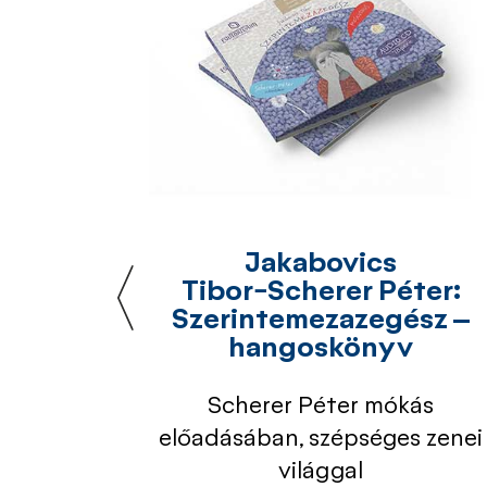
or:
Jakabovics
Tibor−Scherer Péter:
gis...
Szerintemezazegész –
[EN]
hangoskönyv
ló, Szép
Scherer Péter mókás
as
előadásában, szépséges zenei
ztina
világgal