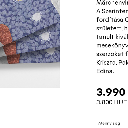
Märchenvi
A Szerinte
fordítása C
született, 
tanult kivá
mesekönyv
szerzőket f
Kriszta, P
Edina.
3.990
3.800 HUF
Mennyiség